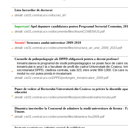
Lista lucrarilor de doctorat
detalii: cis01.central.ucv.ro/lucrari_dr/
Important!
Apel depunere candidatura pentru Programul Sectorial Comenius, 201
detalii: cis01.central.ucv.ro/documente/files/AnuntCOMENIUS.pdf
Atentie!
Structura anului universitar 2009-2010
detalii: cis01.central.ucv.ro/documente/files/structura_an_univ_2009_2010.pdf
Cursurile de psihopedagogie ale DPPD obligatorii pentru a deveni profesor!
Inmatricularea la programul de studii psihopedagogice se poate face de catre stu
inmatriculat in anul I la o facultate de profil din cadrul Universitatii din Craiova. I
secretariatul DPPD, cladirea centrala, sala 323, intre orele 900-1300. Cei care n
modul nu vor putea preda in invatamant.
detalii: cis01.central.ucv.ro/DPPD/prelungire_inmatriculare_2009.pdf
Punct de vedere al Rectorului Universitatii din Craiova cu privire la discutiile apar
educatiei
detalii: cis01.central.ucv.ro/documente/files/punctdevederealrectorului.pdf
Dinamica inscrierilor la Concursul de admitere la studii universitare de licenta - F
Umane.
detalii: cis01.central.ucv.ro/documente/files/dinamica-fsu2009.pdf
Invitatie participare achizitie servicii de publicitate.