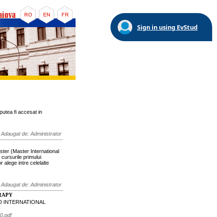
Sign in using EvStud
putea fi accesat in
Adaugat de: Administrator
ster (Master International
cursurile primului
r alege intre celelalte
Adaugat de: Administrator
RAPY
 2ND INTERNATIONAL
10.pdf