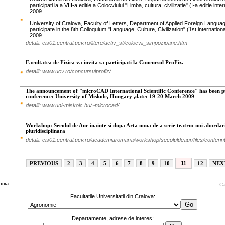
participati la a VIII-a editie a Colocviului "Limba, cultura, civilizatie" (I-a editie int
2009.
University of Craiova, Faculty of Letters, Department of Applied Foreign Languag
participate in the 8th Colloquium "Language, Culture, Civilization" (1st internation
2009.
detalii: cis01.central.ucv.ro/litere/activ_st/colocvii_simpozioane.htm
Facultatea de Fizica va invita sa participati la Concursul ProFiz.
detalii: www.ucv.ro/concursulprofiz/
The announcement of "microCAD International Scientific Conference" has been pu
conference: University of Miskolc, Hungary ,date: 19-20 March 2009
detalii: www.uni-miskolc.hu/~microcad/
Workshop: Secolul de Aur inainte si dupa Arta noua de a scrie teatru: noi abordar
pluridisciplinara
detalii: cis01.central.ucv.ro/academiaromana/workshop/secoluldeaur/files/conferi
11
PREVIOUS
2
3
4
5
6
7
8
9
10
12
NEX
iova.
Ca
Facultatile Universitatii din Craiova:
Departamente, adrese de interes: