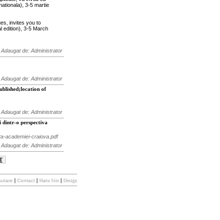
ernationala), 3-5 martie
es, invites you to
al edition), 3-5 March
Adaugat de: Administrator
Adaugat de: Administrator
blished;location of
Adaugat de: Administrator
i dintr-o perspectiva
nta-academiei-craiova.pdf
Adaugat de: Administrator
T
|
|
|
utare
Contact
Harta Site
Design