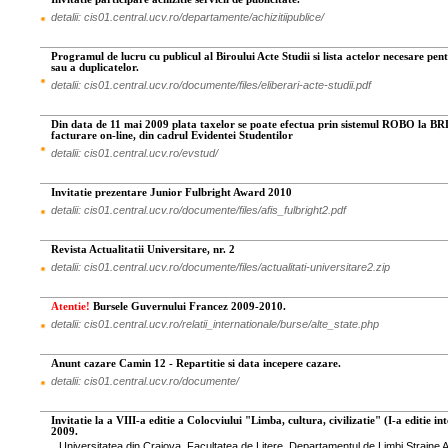
detalii: cis01.central.ucv.ro/departamente/achizitiipublice/
Programul de lucru cu publicul al Biroului Acte Studii si lista actelor necesare pen
sau a duplicatelor.
detalii: cis01.central.ucv.ro/documente/files/eliberari-acte-studii.pdf
Din data de 11 mai 2009 plata taxelor se poate efectua prin sistemul ROBO la BRD
facturare on-line, din cadrul Evidentei Studentilor
detalii: cis01.central.ucv.ro/evstud/
Invitatie prezentare Junior Fulbright Award 2010
detalii: cis01.central.ucv.ro/documente/files/afis_fulbright2.pdf
Revista Actualitatii Universitare, nr. 2
detalii: cis01.central.ucv.ro/documente/files/actualitati-universitare2.zip
Atentie!
Bursele Guvernului Francez 2009-2010.
detalii: cis01.central.ucv.ro/relatii_internationale/burse/alte_state.php
Anunt cazare Camin 12 - Repartitie si data incepere cazare.
detalii: cis01.central.ucv.ro/documente/
Invitatie la a VIII-a editie a Colocviului "Limba, cultura, civilizatie" (I-a editie i
2009.
Universitatea din Craiova, Facultatea de Litere, Departamentul de Limbi Straine Ap