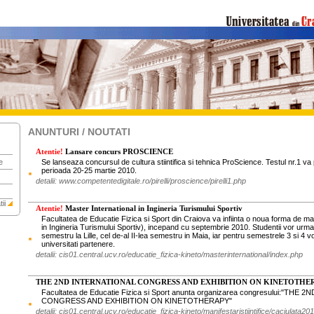
ANUNTURI / NOUTATI
Atentie!
Lansare concurs PROSCIENCE
e
Se lanseaza concursul de cultura stiintifica si tehnica ProScience. Testul nr.1 va 
perioada 20-25 martie 2010.
detalii: www.competentedigitale.ro/pirelli/proscience/pirelli1.php
ii
Atentie!
Master International in Ingineria Turismului Sportiv
Facultatea de Educatie Fizica si Sport din Craiova va infiinta o noua forma de ma
in Ingineria Turismului Sportiv), incepand cu septembrie 2010. Studentii vor urma 
semestru la Lille, cel de-al II-lea semestru in Maia, iar pentru semestrele 3 si 4 vo
universitati partenere.
detalii: cis01.central.ucv.ro/educatie_fizica-kineto/masterinternational/index.php
THE 2ND INTERNATIONAL CONGRESS AND EXHIBITION ON KINETOTHE
Facultatea de Educatie Fizica si Sport anunta organizarea congresului:"THE
CONGRESS AND EXHIBITION ON KINETOTHERAPY"
detalii: cis01.central.ucv.ro/educatie_fizica-kineto/manifestaristiintifice/caciulata20